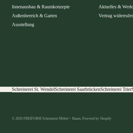
Innenausbau & Raumkonzepte
Aktuelles & Werks
Außenbereich & Garten
Vertrag widerrufe
Ausstellung
Schreinerei St. Wendel
Schreinerei Saarbrücken
Schreinerei Trier
© 2026
FREIFORM Schreinerei Möbel + Raum
, Powered by Shopify