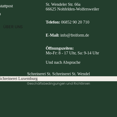
St. Wendeler Str. 66a
tattpost
66625 Nohfelden-Wolfersweiler
n
Telefon:
06852 90 20 710
ÜBER UNS
E-Mail:
info@freiform.de
Datenschutzerklärung
Öffnungszeiten:
Mo-Fr: 8 - 17 Uhr, Sa: 9-14 Uhr
Widerrufsrecht
AGB
Und nach Absprache
Kontaktinformationen
Schreinerei St. Schreinerei St. Wendel
Impressum
Schreinerei Luxemburg
Geschäftsbedingungen und Richtlinien