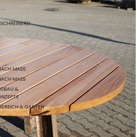
SCHREINEREI
NACH MASS
NACH MASS
USBAU &
NZEPTE
EREICH & GARTEN